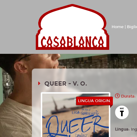
Home | Bigli
QUEER - V. O.
Durata:
LINGUA ORIGIN.
Lingua:
In