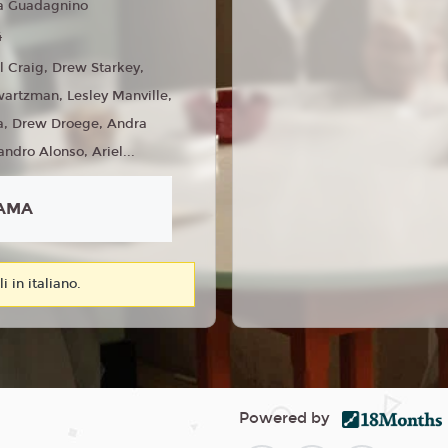
a Guadagnino
4
l Craig, Drew Starkey,
artzman, Lesley Manville,
a, Drew Droege, Andra
andro Alonso, Ariel...
AMA
i in italiano.
Powered by