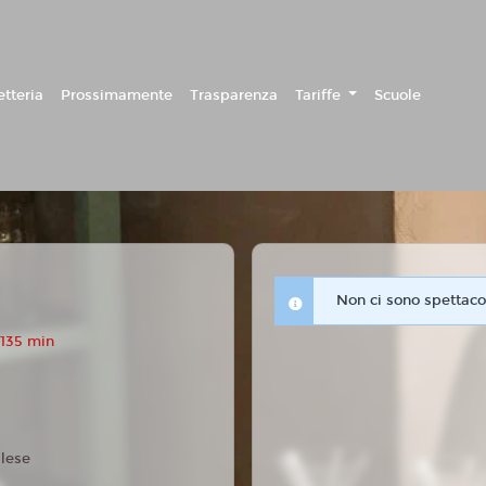
etteria
Prossimamente
Trasparenza
Tariffe
Scuole
Non ci sono spettacol
 135 min
glese