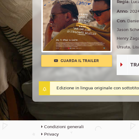
Regia:
Luc
Anno:
202
Con:
Danie
Jason Schw
Henry Zag
Ursuta, Lis
GUARDA IL TRAILER
TR
Edizione in lingua originale con sottotitol
Condizioni generali
Privacy